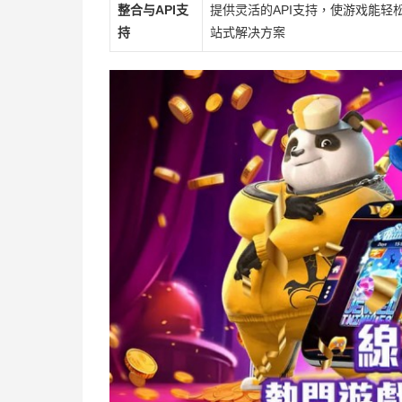
整合与API支
提供灵活的API支持，使游戏能
持
站式解决方案