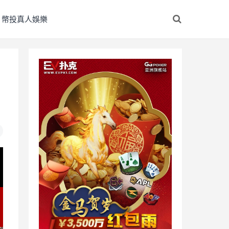
幣投真人娛樂