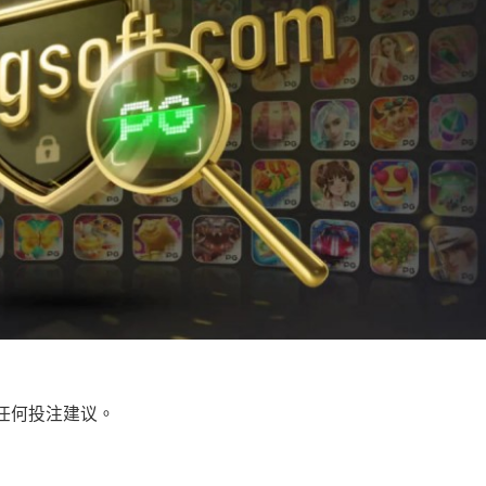
任何投注建议。