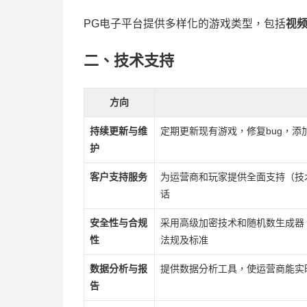
PG电子平台提供多样化的游戏类型，包括
视
二、技术支持
方向
持续更新与维
定期更新现有游戏，修复bug，
护
客户支持服务
为运营商和玩家提供全面支持（技
话
安全性与合规
采用高级加密技术和随机数生成器
性
法规及标准
数据分析与报
提供数据分析工具，使运营商能实
告