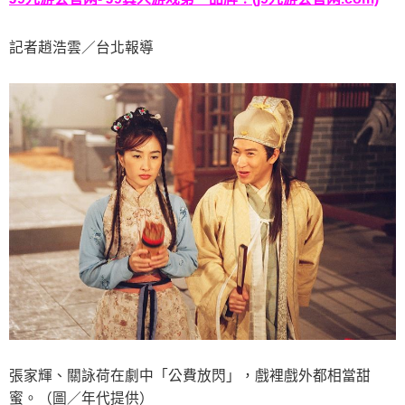
記者趙浩雲／台北報導
張家輝、關詠荷在劇中「公費放閃」，戲裡戲外都相當甜
蜜。（圖／年代提供）