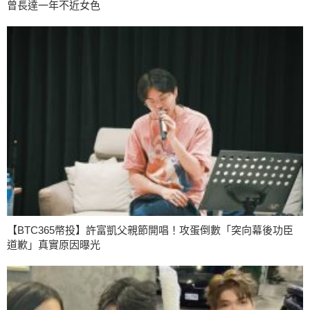
曾長達一年不近女色
【BTC365幣投】許富凱父親節開唱！攻蛋倒數「突向幕後功臣
道歉」真實原因曝光