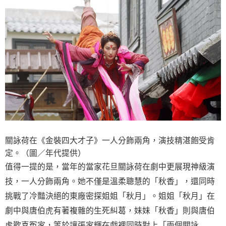
關詠荷在《金裝四大才子》一人分飾兩角，演技精湛飽受肯
定。（圖／年代提供）
值得一提的是，當年的當家花旦關詠荷在劇中更展現神級演
技，一人分飾兩角。她不僅是溫柔聰慧的「秋香」，還同時
挑戰了冷豔決絕的東廠密探姐姐「秋月」。姐姐「秋月」在
劇中與唐伯虎有著複雜的生死糾葛，妹妹「秋香」則與唐伯
虎歡喜冤家，等於讓張家輝在戲裡同時對上「兩個關詠