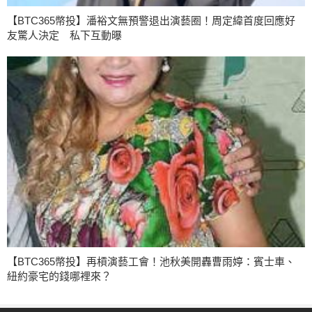
【BTC365幣投】潘裕文無預警退出演藝圈！周定緯首度回應好
友驚人決定 私下互動曝
【BTC365幣投】再槓演藝工會！池秋美開轟曹雨婷：賓士車、
紐約豪宅的錢哪裡來？