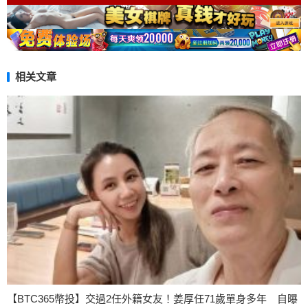
相关文章
【BTC365幣投】交過2任外籍女友！姜厚任71歲單身多年 自曝