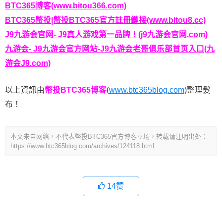
BTC365博客(www.bitou366.com)
BTC365幣投|幣投BTC365官方註冊鏈接(www.bitou8.cc)
J9九游会官网- J9真人游戏第一品牌！(j9九游会官网.com)
九游会- J9九游会官方网站-J9九游会老哥俱乐部首页入口(九
游会J9.com)
以上資訊由
幣投BTC365博客
(
www.btc365blog.com
)整理髮
布！
本文来自网络，不代表幣投BTC365官方博客立场，转载请注明出处：
https://www.btc365blog.com/archives/124118.html
14
赞