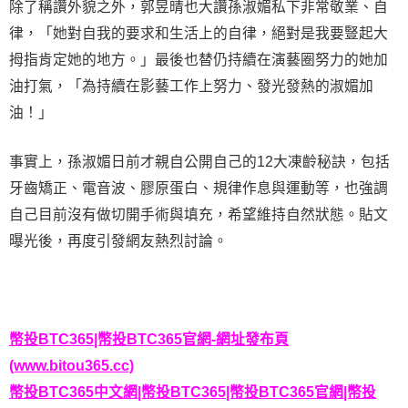
除了稱讚外貌之外，郭昱晴也大讚孫淑媚私下非常敬業、自
律，「她對自我的要求和生活上的自律，絕對是我要豎起大
拇指肯定她的地方。」最後也替仍持續在演藝圈努力的她加
油打氣，「為持續在影藝工作上努力、發光發熱的淑媚加
油！」
事實上，孫淑媚日前才親自公開自己的12大凍齡秘訣，包括
牙齒矯正、電音波、膠原蛋白、規律作息與運動等，也強調
自己目前沒有做切開手術與填充，希望維持自然狀態。貼文
曝光後，再度引發網友熱烈討論。
幣投BTC365|幣投BTC365官網-網址發布頁
(www.bitou365.cc)
幣投BTC365中文網|幣投BTC365|幣投BTC365官網|幣投