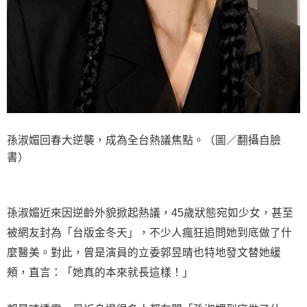
孫淑媚回春大逆襲，成為全台熱議焦點。（圖／翻攝自臉
書）
孫淑媚近來因逆齡外貌掀起熱議，45歲狀態宛如少女，甚至
被網友封為「台版金冬天」，不少人瘋狂追問她到底做了什
麼醫美。對此，曾是演員的立委郭昱晴也特地發文替她緩
頰，直言：「她真的本來就長這樣！」