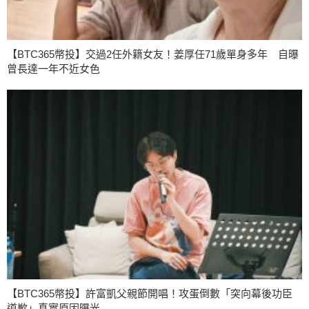
【BTC365幣投】交過2任外籍女友！姜厚任71歲單身多年 自曝
曾長達一年不近女色
【BTC365幣投】許富凱父親節開唱！攻蛋倒數「突向幕後功臣
道歉」真實原因曝光