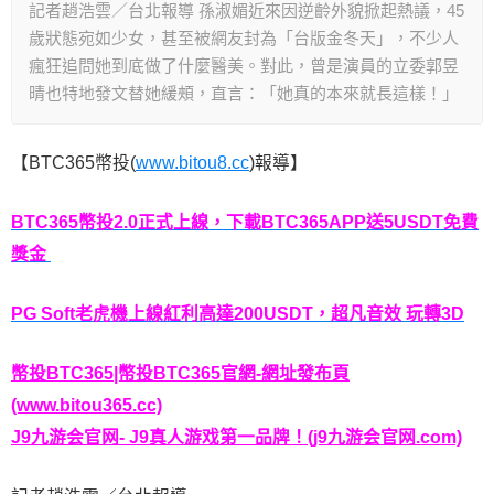
記者趙浩雲／台北報導 孫淑媚近來因逆齡外貌掀起熱議，45
歲狀態宛如少女，甚至被網友封為「台版金冬天」，不少人
瘋狂追問她到底做了什麼醫美。對此，曾是演員的立委郭昱
晴也特地發文替她緩頰，直言：「她真的本來就長這樣！」
【BTC365幣投(
www.bitou8.cc
)報導】
BTC365幣投2.0正式上線，下載BTC365APP送5USDT免費
獎金
PG Soft老虎機上線紅利高達200USDT，超凡音效 玩轉3D
幣投BTC365|幣投BTC365官網-網址發布頁
(www.bitou365.cc)
J9九游会官网- J9真人游戏第一品牌！(j9九游会官网.com)