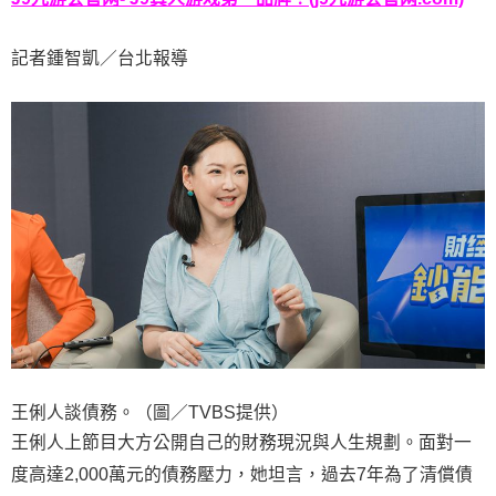
記者鍾智凱／台北報導
王俐人談債務。（圖／TVBS提供）
王俐人上節目大方公開自己的財務現況與人生規劃。面對一
度高達2,000萬元的債務壓力，她坦言，過去7年為了清償債