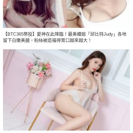
【BTC365幣投】愛神在此降臨！最美櫃姐「邱比特Judy」各地
留下白嫩美腿，粉絲被造福得胃口越來越大！