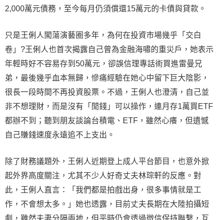
2,000萬元債務，至今每月仍須償還15萬元的卡債與貸款。
只是王俐人闖蕩演藝圈多年，為何在投資市場幾乎「交白
卷」?王俐人也首次揭露自己曾為金融海嘯的重災戶，她表示
年輕時好不容易存到50萬元，卻誤信理專話術買進雷曼兄
弟，最後幾乎血本無歸，慘痛經驗在她心中留下巨大陰影，
很長一段時間不再投資股票。不過，王俐人也澄清，自己並
非不想理財，而是沒有「閒錢」可以操作，連月存1萬買ETF
都辦不到；聽到朋友談論台積電、ETF，雖然心癢，但遺憾
自己賺錢速度永遠追不上支出。
除了財務議題外，王俐人近期登上成人平台節目，也意外掀
起外界高度關注，尤其不少人好奇丈夫林琮軒的反應。對
此，王俐人直言：「我們都是拍戲出身，很多事情就是工
作，不會想太多。」她也透露，目前丈夫長期在大陸拍攝短
劇，雖然夫妻分隔兩地，但平時仍會透過微信保持聯繫，互