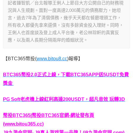
記者鍾智凱／台北報導王俐人上節目大方公開自己的財務現
況與人生規劃。面對一度高達2,000萬元的債務壓力，她坦
言，過去7年為了清償債務，幾乎天天都在餐廳埋頭工作，
所有收入都優先拿來還債，沒有多餘資金投入理財。同時，
王俐人也首度談及登上成人平台後，老公林琮軒的真實反
應，以及兩人長期分隔兩岸的婚姻狀況。
【BTC365幣投(
www.bitou8.cc
)報導】
BTC365幣投2.0正式上線，下載BTC365APP送5USDT免費
獎金
PG Soft老虎機上線紅利高達200USDT，超凡音效 玩轉3D
幣投BTC365|幣投BTC365官網-網址發布頁
(www.bitou365.cc)
J9九游会官网- J9真人游戏第一品牌！(j9九游会官网.com)