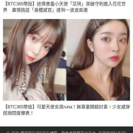
【BTC365幣投】迷情害羞小天使「苡琍」突破守則進入花花世
界 盡情挑逗「身體感官」達到一波波高潮
【BTC365幣投】可愛天使女孩runa！無辜童顏超討喜，少女感穿
搭詢問度爆表！