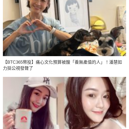
【BTC365幣投】痛心文化預算被酸「養無產值的人」！潘慧如
力挺公視發聲了