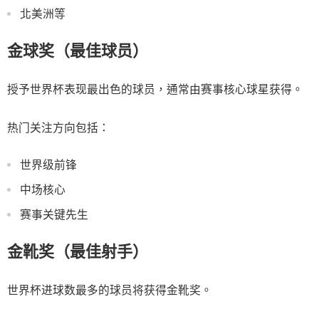
北美洲等
金球奖（最佳球员）
授予世界杯表现最出色的球员，通常由赛事核心球星获得。
热门关注方向包括：
世界级前锋
中场核心
赛事关键先生
金靴奖（最佳射手）
世界杯进球数最多的球员将获得金靴奖。