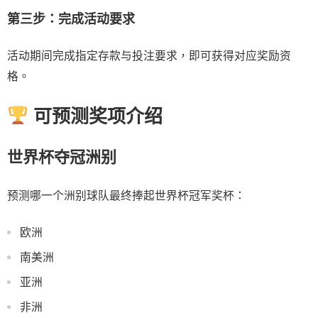
第三步：完成活动要求
活动期间完成指定存款与投注要求，即可获得对应奖励资
格。
可预测奖项介绍
世界杯夺冠洲别
预测哪一个洲别球队最终捧起世界杯冠军奖杯：
欧洲
南美洲
亚洲
非洲