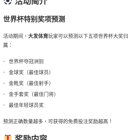
活动简介
世界杯特别奖项预测
活动期间，
大发体育
玩家可以预测以下五项世界杯大奖归
属：
世界杯夺冠洲别
金球奖（最佳球员）
金靴奖（最佳射手）
金手套奖（最佳门将）
最佳年轻球员奖
预测正确数量越多，可获得的免费投注奖励越高！
奖励内容