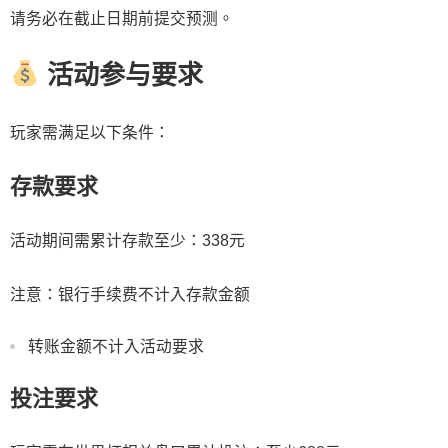
请务必在截止日期前提交预测。
活动参与要求
玩家需满足以下条件：
存款要求
活动期间需累计存款至少：338元
注意：银行手续费不计入存款金额
转账金额不计入活动要求
投注要求