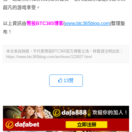
超凡的游戏享受。
以上資訊由
幣投BTC365博客
(
www.btc365blog.com
)整理髮
布！
本文来自网络，不代表幣投BTC365官方博客立场，转载请注明出处：
https://www.btc365blog.com/archives/123927.html
13
赞