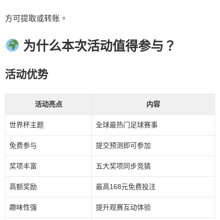
方可提取或转账。
为什么本次活动值得参与？
活动优势
活动亮点
内容
世界杯主题
全球最热门足球赛事
免费参与
提交预测即可参加
奖项丰富
五大奖项同步竞猜
高额奖励
最高168元免费投注
趣味性强
提升观赛互动体验