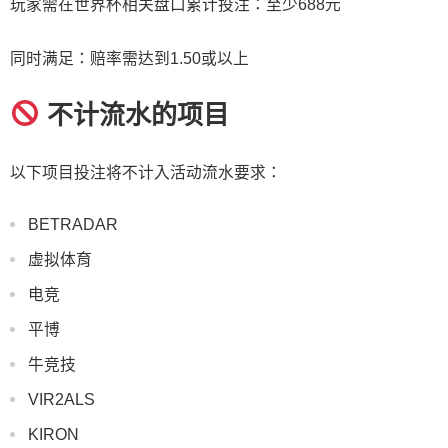
玩家需在世界杯相关盘口累计投注：至少688元
同时满足：赔率需达到1.50或以上
不计流水的项目
以下项目投注将不计入活动流水要求：
BETRADAR
虚拟体育
电竞
平博
牛竞技
VIR2ALS
KIRON