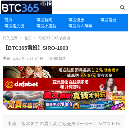
首頁
幣投新聞
幣投優惠
幣投電競
幣投老虎機
幣投小遊戲
幣投真人娛樂
您的位置
首页
幣投BTC365老虎機
【BTC365幣投】SIRO-1903
发布: 2026 年 5 月 24 日
90
阅读
出演： 坂本まや 21歳 化粧品販売員メーカー： シロウトTV