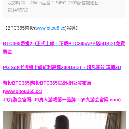
収録時間： 46min品番： SIRO-1903配信開始日：
2014/05/10
【BTC365幣投(
www.bitou8.cc
)報導】
BTC365幣投2.0正式上線，下載BTC365APP送5USDT免費
獎金
PG Soft老虎機上線紅利高達200USDT，超凡音效 玩轉3D
幣投BTC365|幣投BTC365官網-網址發布頁
(www.bitou365.cc)
J9九游会官网- J9真人游戏第一品牌！(j9九游会官网.com)