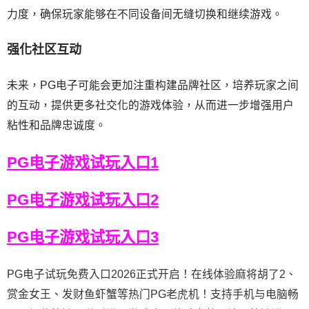
力度，确保玩家能够在不同设备间无缝切换和继续游戏。
强化社区互动
未来，PG电子可能会更加注重构建品牌社区，培养玩家之间
的互动，提供更多社交化的游戏体验，从而进一步增强用户
粘性和品牌忠诚度。
PG电子游戏试玩入口1
PG电子游戏试玩入口2
PG电子游戏试玩入口3
PG电子试玩免费入口2026正式开启！在线体验麻将胡了2、
赏金女王、发财鱼虾蟹等热门PG老虎机！支持手机与电脑畅