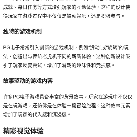
成就、每日任务等方式增强玩家的互动体验。这样的设计使
得玩家在游戏过程中不仅仅是被动娱乐，还是积极参与。
独特的游戏机制
PG电子常常引入创新的游戏机制，例如“滑动”或“旋转”的玩
法，创造出与传统老虎机不同的崭新体验。这种创新设计吸
引了玩家反复尝试，增加了游戏的趣味性和竞技感。
故事驱动的游戏内容
许多PG电子游戏具备丰富的背景故事，玩家在游玩中不仅仅
是在玩游戏，还仿佛是在体验一段冒险旅程。这种故事元素
增加了玩家的代入感和沉浸感。
精彩视觉体验