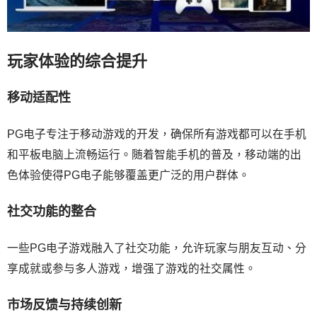
玩家体验的综合提升
移动适配性
PG电子专注于移动游戏的开发，确保所有游戏都可以在手机
和平板电脑上流畅运行。随着智能手机的普及，移动端的出
色体验使得PG电子能够覆盖更广泛的用户群体。
社交功能的整合
一些PG电子游戏融入了社交功能，允许玩家与朋友互动、分
享成就或参与多人游戏，增强了游戏的社交属性。
市场反馈与持续创新