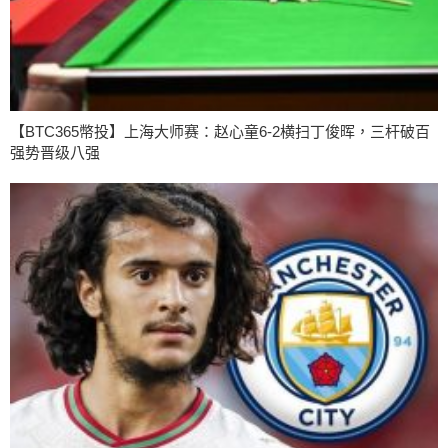
【BTC365幣投】上海大师赛：赵心童6-2横扫丁俊晖，三杆破百
强势晋级八强