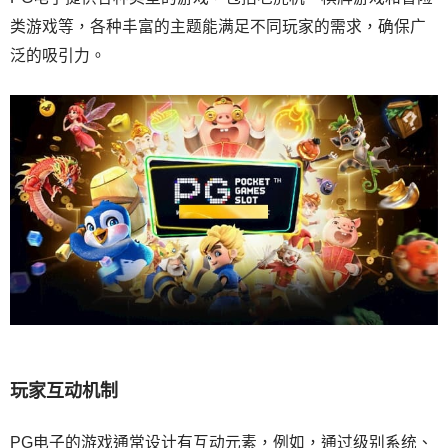
类游戏等，各种丰富的主题能满足不同玩家的需求，确保广
泛的吸引力。
玩家互动机制
PG电子的游戏通常设计有互动元素，例如，通过级别系统、