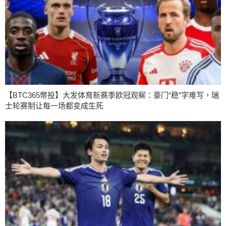
【BTC365幣投】大发体育新赛季欧冠观察：豪门“稳”字难写，瑞
士轮赛制让每一场都变成生死