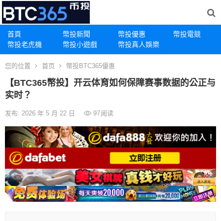
首頁
幣投新聞
幣投優惠
幣投電競
幣投老虎機
幣投小遊戲
幣投真人娛樂
您的位置
首页
幣投BTC365優惠
【BTC365幣投】开云体育如何保障赛事数据的公正与
实时？
发布: 2026 年 5 月 22 日
97
阅读