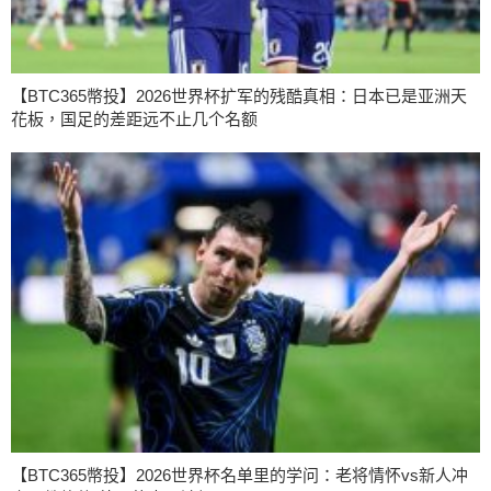
【BTC365幣投】2026世界杯扩军的残酷真相：日本已是亚洲天
花板，国足的差距远不止几个名额
【BTC365幣投】2026世界杯名单里的学问：老将情怀vs新人冲