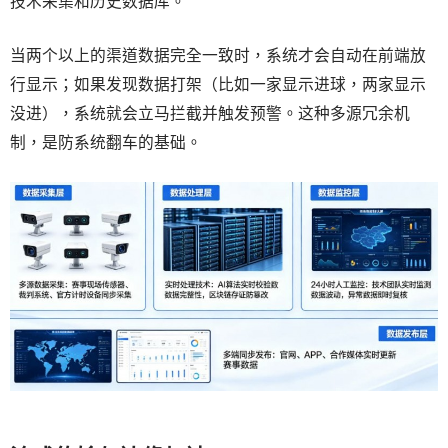
技术采集和历史数据库。
当两个以上的渠道数据完全一致时，系统才会自动在前端放
行显示；如果发现数据打架（比如一家显示进球，两家显示
没进），系统就会立马拦截并触发预警。这种多源冗余机
制，是防系统翻车的基础。