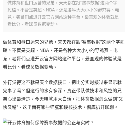
做体育和盘口运营的兄弟，天天都在跟“赛事数据”这两个字
死磕。不管是英超、NBA，还是各种大大小小的野鸡赛、电
竞，老哥们点进开云官方网站这种平台，最直观的体验就是
看比分、看球员数据变动。
做体育和盘口运营的兄弟，天天都在跟“赛事数据”这两个字死
磕。不管是英超、NBA，还是各种大大小小的野鸡赛、电
竞，老哥们点进开云官方网站这种平台，最直观的体验就是
看比分、看球员数据变动。
外行觉得这不就是买个数据接口，把比分实时接过来显示就
完事了吗？但这行的水有多深，真正带队做技术和风控的兄
弟心里最清楚。今天咱就用大白话，把体育数据怎么做到“又
快又稳”、这里面有哪些猫腻和硬核技术，彻底扒开聊聊。