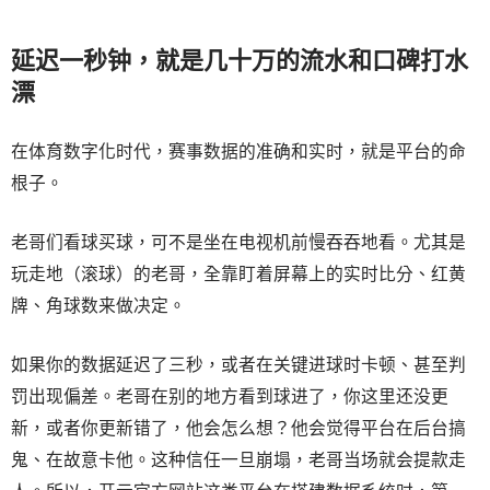
延迟一秒钟，就是几十万的流水和口碑打水
漂
在体育数字化时代，赛事数据的准确和实时，就是平台的命
根子。
老哥们看球买球，可不是坐在电视机前慢吞吞地看。尤其是
玩走地（滚球）的老哥，全靠盯着屏幕上的实时比分、红黄
牌、角球数来做决定。
如果你的数据延迟了三秒，或者在关键进球时卡顿、甚至判
罚出现偏差。老哥在别的地方看到球进了，你这里还没更
新，或者你更新错了，他会怎么想？他会觉得平台在后台搞
鬼、在故意卡他。这种信任一旦崩塌，老哥当场就会提款走