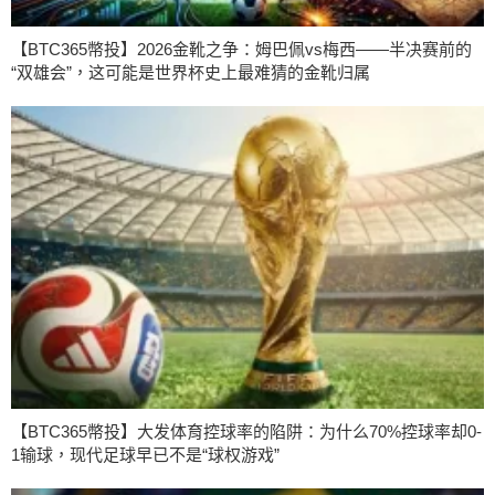
【BTC365幣投】2026金靴之争：姆巴佩vs梅西——半决赛前的
“双雄会”，这可能是世界杯史上最难猜的金靴归属
【BTC365幣投】大发体育控球率的陷阱：为什么70%控球率却0-
1输球，现代足球早已不是“球权游戏”