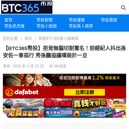
首頁
幣投新聞
幣投優惠
幣投電競
幣投老虎機
幣投小遊戲
幣投真人娛樂
您的位置
首页
幣投BTC365真人娛樂場
【BTC365幣投】拒背無腦切割罵名！前經紀人抖出孫
安佐一意孤行 秀孫鵬協議嘆毀於一旦
发布: 2026 年 5 月 22 日
96
阅读