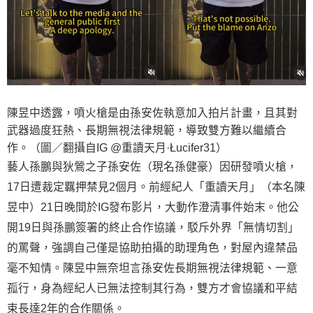
陳昱中透露，噴火槍是由孫安佐執意加入拍片計畫，且其對
武器過度狂熱、長期無視法律規範，導致雙方難以繼續合
作。（圖／翻攝自IG @重讀天月·Łucifer31）
藝人孫鵬與狄鶯之子孫安佐（現名孫健豪）因研發噴火槍，
17日遭裁定羈押禁見2個月。前經紀人「重讀天月」（本名陳
昱中）21日晚間於IG發布影片，大動作澄清事件始末。他公
開19日與孫鵬簽署的終止合作協議，駁斥外界「無情切割」
的罵聲，強調自己僅是協助拍攝的助理角色，對屋內違禁品
毫不知情。陳昱中無奈坦言孫安佐長期無視法律規範、一意
孤行，身為經紀人已無法控制其行為，雙方才會協議和平結
束長達2年的合作關係。