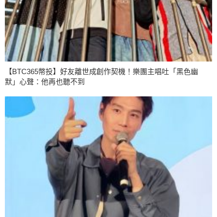
【BTC365幣投】好友離世成創作契機！樂團主唱吐「黑色幽
默」心聲：他再也聽不到