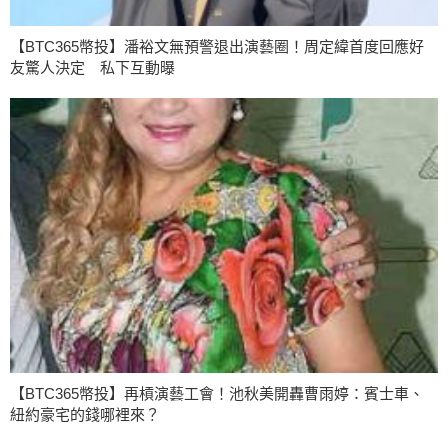
【BTC365幣投】潘裕文無預警退出演藝圈！周定緯首度回應好
友驚人決定 私下互動曝
【BTC365幣投】再槓演藝工會！池秋美開轟曹雨婷：賓士車、
紐約豪宅的錢哪裡來？