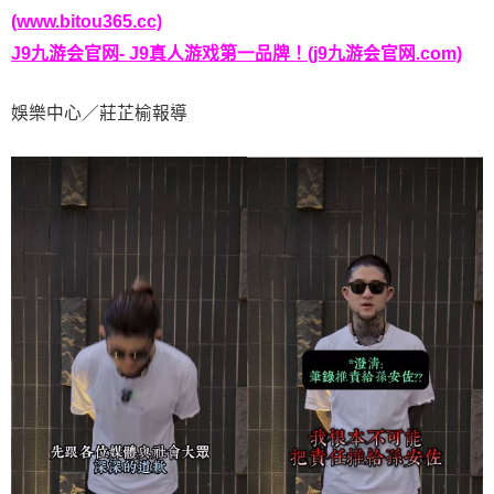
(www.bitou365.cc)
J9九游会官网- J9真人游戏第一品牌！(j9九游会官网.com)
娛樂中心／莊芷榆報導