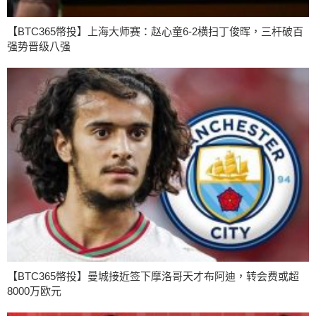
【BTC365幣投】上海大师赛：赵心童6-2横扫丁俊晖，三杆破百
强势晋级八强
【BTC365幣投】曼城接近签下摩洛哥天才布阿迪，转会费或超
8000万欧元