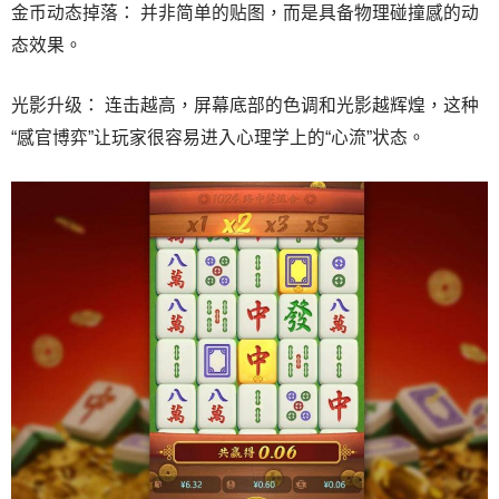
金币动态掉落： 并非简单的贴图，而是具备物理碰撞感的动
态效果。
光影升级： 连击越高，屏幕底部的色调和光影越辉煌，这种
“感官博弈”让玩家很容易进入心理学上的“心流”状态。