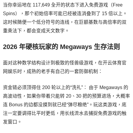
当你幸运地在 117,649 全开的状态下进入免费游戏（Free
Spins），那个初始倍率可能已经被连消叠到了 15 倍以上。
这时候随便一个低分符号的连线，在巨额基数与高倍率的双
重乘法下，都会变成天文数字。
2026 年硬核玩家的 Megaways 生存法则
面对这种数学结构设计到极致的怪兽级游戏，在开云体育官
网娱乐时，成熟的老手有自己的一套防御机制：
资金链必须顶得住 200 轮以上的“洗礼”： 由于 Megaways 的
高波动性，如果你带着只能转 20、30 把的预算进场，大概率
连 Bonus 的边都没摸到就已经“弹尽粮绝”。玩这类游戏，底
注一定要调得比平时更低，用长线流水去捕捉免费游戏的触
发窗口。