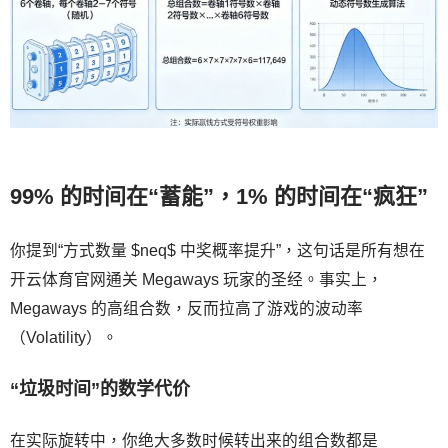
99% 的时间在“蓄能”，1% 的时间在“疯狂”
你提到“方式数量
$neq$
中奖概率提升”，这句话是所有想在
开云体育官网通关 Megaways 玩家的圣经。事实上，
Megaways 的高组合数，反而拉高了游戏的波动率
（Volatility）。
“垃圾时间”的数学代价
在实际旋转中，你绝大多数时候转出来的组合数都是