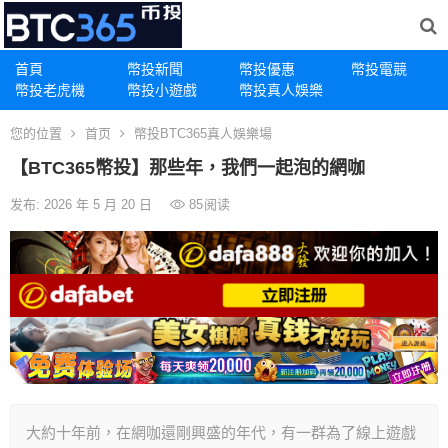
首頁
幣投新聞
幣投優惠
幣投電競
幣投老虎機
幣投小遊戲
幣投真人娛樂
您的位置
首页
幣投BTC365真人娛樂場
【BTC365幣投】那些年，我們一起泡的網咖
发布: 2026 年 5 月 20 日
85
阅读
大約十年前，在網咖還剛興盛的年代，有一群為了線上遊戲