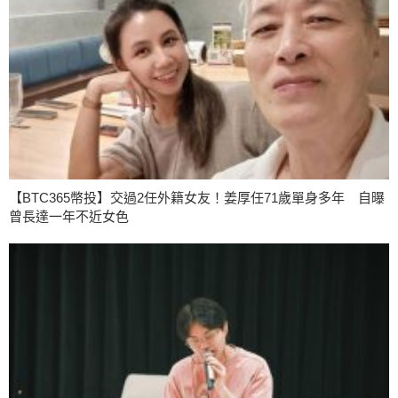
【BTC365幣投】交過2任外籍女友！姜厚任71歲單身多年 自曝
曾長達一年不近女色