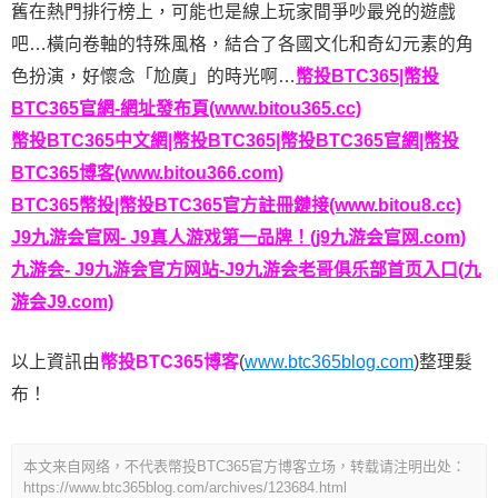
舊在熱門排行榜上，可能也是線上玩家間爭吵最兇的遊戲
吧…橫向卷軸的特殊風格，結合了各國文化和奇幻元素的角
色扮演，好懷念「尬廣」的時光啊…
幣投BTC365|幣投
BTC365官網-網址發布頁(www.bitou365.cc)
幣投BTC365中文網|幣投BTC365|幣投BTC365官網|幣投
BTC365博客(www.bitou366.com)
BTC365幣投|幣投BTC365官方註冊鏈接(www.bitou8.cc)
J9九游会官网- J9真人游戏第一品牌！(j9九游会官网.com)
九游会- J9九游会官方网站-J9九游会老哥俱乐部首页入口(九
游会J9.com)
以上資訊由
幣投BTC365博客
(
www.btc365blog.com
)整理髮
布！
本文来自网络，不代表幣投BTC365官方博客立场，转载请注明出处：
https://www.btc365blog.com/archives/123684.html