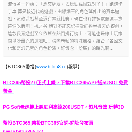
流傳著一句話：「想交網友，去玩勁舞團就對了！」跑跑卡
丁車 算是較近代的遊戲，由爆爆王的角色延伸出的賽車遊
戲，這款遊戲甚至還有電競比賽，現在也有許多電競選手靠
這個吃飯啊！楓之谷 絕對不能忘記這款紅透半邊天的遊戲，
這款長青遊戲至今依舊在熱門排行榜上，可能也是線上玩家
間爭吵最兇的遊戲吧…橫向卷軸的特殊風格，結合了各國文
化和奇幻元素的角色扮演，好懷念「尬廣」的時光啊…
【BTC365幣投(
www.bitou8.cc
)報導】
BTC365幣投2.0正式上線，下載BTC365APP送5USDT免費
獎金
PG Soft老虎機上線紅利高達200USDT，超凡音效 玩轉3D
幣投BTC365|幣投BTC365官網-網址發布頁
(www.bitou365.cc)