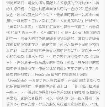
到萬眾矚目，可愛的怪物搭配上許多惡搞的台詞動作，扎實
的主線任務，立體的動感畫面讓當時清一色的 2D 遊戲相形
失色，風靡程度更是不在話下，最顛峰時曾經一張地圖中塞
滿的一堆玩家，每個人都在打由「大號勇者咕咕」所掉落的
「勇者咕咕拳套」，希望在遊戲界也曾是一代霸主。石器時
代 和魔力寶貝一樣，《石器時代》也是日本公司所開發的遊
戲之一，最著名的特色就是騎乘寵物系統啦！當時只要騎著
超稀有的寵物走在路上就是拉風！還可以攜帶不同的寵物參
與作戰，這款遊戲應該是騎乘寵物的經典始祖。爆爆王 一開
始的名稱為《彈水阿給》，但在更換代理商後更名為《爆爆
王》，是台灣第一個商城制的免費線上遊戲，許多經典的房
間更是其精華所在，快速又休閒的遊玩方式更是受到中小年
齡層的熱烈歡迎！FreeStyle 最熱門的籃球線上遊戲
《FreeStyle》一直是男性玩家的最愛，充滿街頭嘻哈風和酷
酷招牌慶賀動作，主題曲更是朗朗上口，「莫吐咖起扣利吼
乎狗～」，小編到現在還能唱完整首歌呢！勁舞團 以舞蹈和
音樂為元素的節奏遊戲，可以一邊聽流行歌一邊玩遊戲，深
受許多小女生喜愛，豐富的服裝系統和大廳聯誼聊天，當初