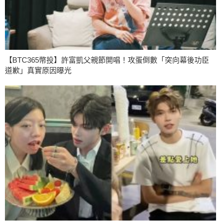
【BTC365幣投】許富凱父親節開唱！攻蛋倒數「突向幕後功臣
道歉」真實原因曝光