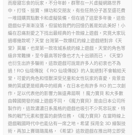
而廢寢忘食的玩家，不分年齡，群聚在一片虛擬網路世界
中，打怪、撿寶、練功和交朋友，有些狂熱分子甚至還花費
一堆錢購買點數卡和虛擬裝備，但在過了這麼多年後，這些
遊戲似乎漸漸沒落，但留給我們的回憶仍舊是如此美好！小
編在忍痛割愛之下找出最經典的十款線上遊戲，究竟大家玩
過哪幾款呢？天堂 台灣第一款爆紅的線上遊戲絕對非《天
堂》莫屬，也是第一款攻城系統的線上遊戲，天堂的角色等
級非常難練，至今最高等好像也才九十出頭而已，《天堂》
也衍生出許多騙術，這款遊戲可說是許多人的初衷也不為
過！RO 仙境傳說 《 RO 仙境傳說》的人氣絕對不會輸給天
堂，可愛的角色和怪獸深受兒童和女性玩家的喜愛，背景音
樂的質感更是經典中的經典，在日本也有許多 RO 的二次創
作，足以代表他的影響力無遠弗屆啊 ！魔力寶貝 和大多數
由韓國開發的線上遊戲不同，《魔力寶貝》是由日本公司所
製作的，這款濃濃日系風格的遊戲也吸引不少死忠玩家，特
殊的戰鬥元素和豐富的劇情任務，《魔力寶貝》在當時線上
遊戲戰國時代中也能佔有一席之地。希望 採用全 3D 繪製技
術，再加上賽璐璐風格，《希望》這款遊戲在推出時立即受