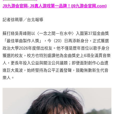
J9九游会官网- J9真人游戏第一品牌！(j9九游会官网.com)
記者徐珮華／台北報導
蘇打綠吳青峰剛以〈一念之間－在水中〉入圍第37屆金曲獎
「最佳單曲製作人獎」，今（20）日再添新身分，正式獲選
政治大學2026年度傑出校友。他不僅是歷年首位以歌手身分
獲選的校友，校方也特別盛讚他為金曲獎史上6項全滿貫音樂
人，更長年投入公益與關注公共議題；即便面對創作心血遭
逢巨大風波，始終堅持為公平正義發聲，鼓勵無數新生代音
樂人。