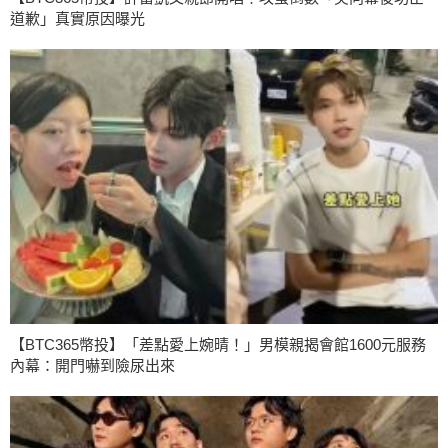
道歉」真實原因曝光
【BTC365幣投】「差點愛上婉晴！」男模親揭會館1600元服務
內幕：開門嚇到險尿出來