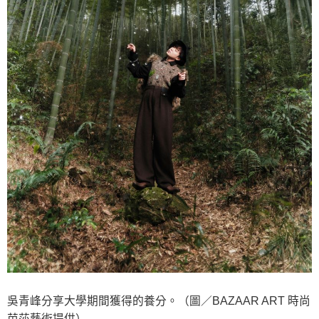
吳青峰分享大學期間獲得的養分。（圖／BAZAAR ART 時尚
芭莎藝術提供）