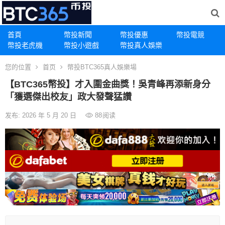
首頁
幣投新聞
幣投優惠
幣投電競
幣投老虎機
幣投小遊戲
幣投真人娛樂
您的位置
首页
幣投BTC365真人娛樂場
【BTC365幣投】才入圍金曲獎！吳青峰再添新身分
「獲選傑出校友」政大發聲猛讚
发布: 2026 年 5 月 20 日
88
阅读