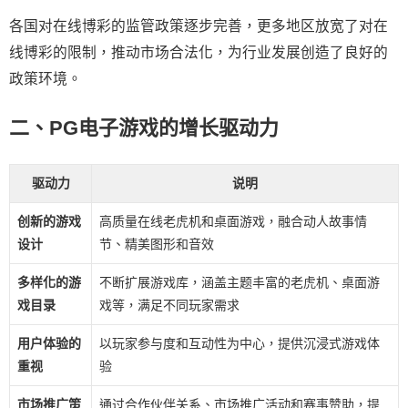
各国对在线博彩的监管政策逐步完善，更多地区放宽了对在
线博彩的限制，推动市场合法化，为行业发展创造了良好的
政策环境。
二、PG电子游戏的增长驱动力
驱动力
说明
创新的游戏
高质量在线老虎机和桌面游戏，融合动人故事情
设计
节、精美图形和音效
多样化的游
不断扩展游戏库，涵盖主题丰富的老虎机、桌面游
戏目录
戏等，满足不同玩家需求
用户体验的
以玩家参与度和互动性为中心，提供沉浸式游戏体
重视
验
市场推广策
通过合作伙伴关系、市场推广活动和赛事赞助，提