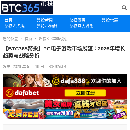
首頁
幣投新聞
幣投優惠
幣投電競
幣投老虎機
幣投小遊戲
幣投真人娛樂
您的位置
首页
幣投BTC365優惠
【BTC365幣投】PG电子游戏市场展望：2026年增长
趋势与战略分析
发布: 2026 年 5 月 19 日
92
阅读