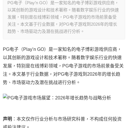
PG电子（Play’n GO）是一家知名的电子博彩游戏供应商，
以其创新的游戏设计和技术著称。随着数字娱乐行业的快速
发展，特别是在线博彩领域，PG电子游戏的市场前景备受
关注。本文基于行业数据，对PG电子游戏到2026年的增长
趋势、市场驱动力及潜在挑战进行分析。
PG电子（Play’n GO）是一家知名的电子博彩游戏供应商，
以其创新的游戏设计和技术著称。随着数字娱乐行业的快速
发展，特别是在线博彩领域，PG电子游戏的市场前景备受关
注。本文基于行业数据，对PG电子游戏到2026年的增长趋
势、市场驱动力及潜在挑战进行分析。
声明
：本文仅作行业分析与市场研究科普，不构成任何投资
或投注建议。