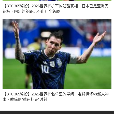
【BTC365幣投】2026世界杯扩军的残酷真相：日本已是亚洲天
花板，国足的差距远不止几个名额
【BTC365幣投】2026世界杯名单里的学问：老将情怀vs新人冲
击，教练的“德州扑克”时刻