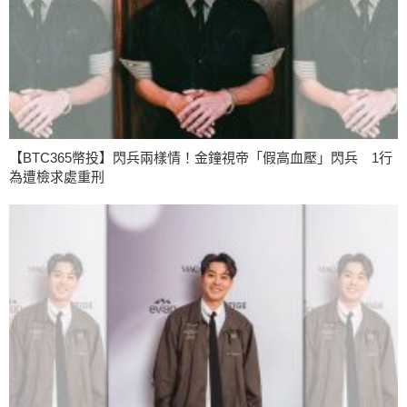
【BTC365幣投】閃兵兩樣情！金鐘視帝「假高血壓」閃兵 1行
為遭檢求處重刑