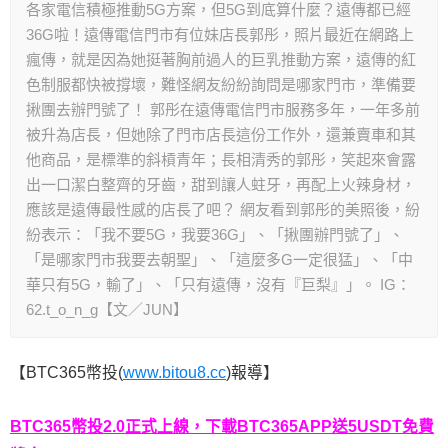
各家電信積極推動5G方案，但5G到底算什麼？遠傳都已經
36G啦！遠傳電信門市有位妹店長郭彤，照片最近在網路上
瘋傳，就是因為她挺著胸前過人的巨乳推動方案，遠傳的紅
色制服都快被撐壞，難怪網友紛紛詢問是哪家門市，準備要
揪團去辦門號了！ 郭彤在遠傳電信門市服務多年，一年多前
被升為店長，但她除了門市店長這份工作外，還兼賣車和其
他商品，是標準的斜槓青年；長相清秀的郭彤，笑起來會露
出一口潔白整齊的牙齒，甜到讓人蛀牙，再配上火辣身材，
應該是遠傳最性感的店長了吧？ 網友看到郭彤的美照後，紛
紛表示：「我不要5G，我要36G」、「揪團辦門號了」、
「是哪家門市我要去朝聖」、「這麼多G一定很猛」、「中
華只有5G，輸了」、「只有遠傳，沒有『巨梨』」。 IG：
62.t_o_n_g【文／JUN】
【BTC365幣投(
www.bitou8.cc
)報導】
BTC365幣投2.0正式上線，下載BTC365APP送5USDT免費