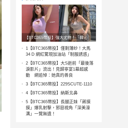
【BTC365幣投】強大尤物！「韓沁
Qin Han」混血顏值超吸睛，「狂展野
1
【BTC365幣投】僅剩薄紗！大馬
34 D 網紅驚現加油站「制服誘惑」
性曲線」立馬辣翻全場！
2
【BTC365幣投】大S逝前「最後落
淚影片」流出！見歸寧宴1幕超感
動 網追悼：她真的善良
3
【BTC365幣投】229SCUTE-1110
4
【BTC365幣投】納斯北鼻
5
【BTC365幣投】長腿正妹「蔣摸
摸」爆乳射擊，邪惡視角「深美濠
溝」一覽無遺！