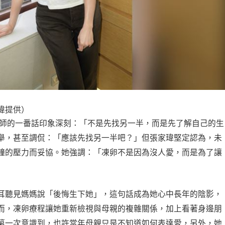
瑋提供）
醫師的一番話印象深刻：「不是先找另一半，而是先了解自己的生
舉，甚至調侃：「應該先找另一半吧？」但張家瑋堅定認為，未
鐘的壓力而妥協。她強調：「凍卵不是因為沒人愛，而是為了讓
耳聽見媽媽說「後悔生下她」，這句話成為她心中長年的陰影，
而，凍卵療程讓她重新檢視與母親的複雜關係，加上看著身邊朋
第一次意識到，也許當年母親只是不知道如何表達愛，另外，她