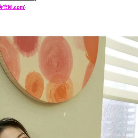
官网.com)