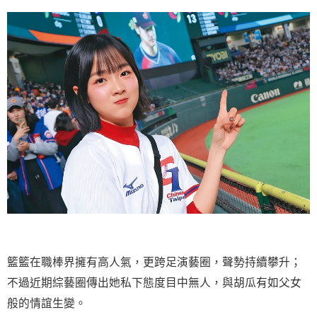
籃籃在職棒界擁有高人氣，更跨足演藝圈，聲勢持續攀升；
不過近期綜藝圈傳出她私下態度目中無人，與胡瓜有如父女
般的情誼生變。