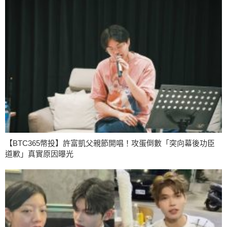
【BTC365幣投】許富凱父親節開唱！攻蛋倒數「突向幕後功臣
道歉」真實原因曝光