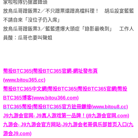
家啦啦隊仍搶盡鋒頭
放鳥瓜哥蹭飯票2／不只蹭票還蹭高檔料理！ 胡瓜設宴籃籃
不請自來「沒位子仍入席」
放鳥瓜哥蹭飯票3／籃籃遭爆大頭症「錄影最晚到」 工作人
員酸：瓜哥也要叫聲姐
幣投BTC365|幣投BTC365官網-網址發布頁
(www.bitou365.cc)
幣投BTC365中文網|幣投BTC365|幣投BTC365官網|幣投
BTC365博客(www.bitou366.com)
BTC365幣投|幣投BTC365官方註冊鏈接(www.bitou8.cc)
J9九游会官网- J9真人游戏第一品牌！(j9九游会官网.com)
九游会- J9九游会官方网站-J9九游会老哥俱乐部首页入口(九
游会J9.com)