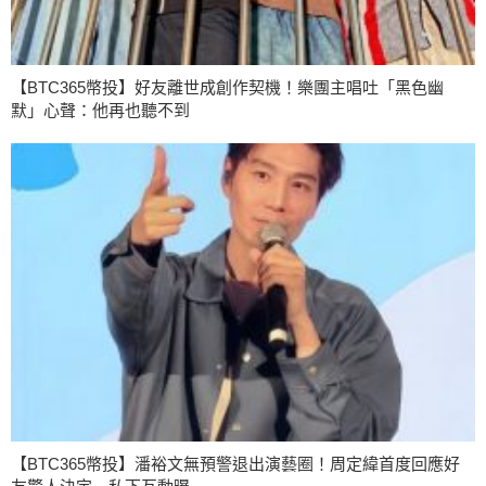
【BTC365幣投】好友離世成創作契機！樂團主唱吐「黑色幽
默」心聲：他再也聽不到
【BTC365幣投】潘裕文無預警退出演藝圈！周定緯首度回應好