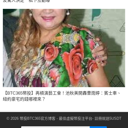
友驚人決定 私下互動曝
【BTC365幣投】再槓演藝工會！池秋美開轟曹雨婷：賓士車、
紐約豪宅的錢哪裡來？
© 2026
幣投BTC365官方博客
- 最佳虛擬幣投注平台-
註冊就送5USDT