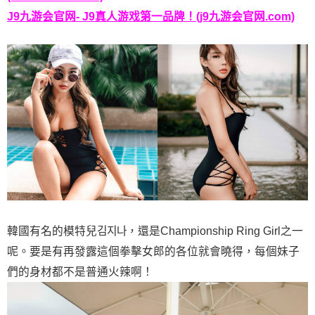
J9九游会官网- J9真人游戏第一品牌！(j9九游会官网.com)
韓國有名的模特兒김지나，還是Championship Ring Girl之一
呢。要是有再發露這個拳擊女郎的各位就會曉得，每個妹子
們的身材都不是普通火辣啊！