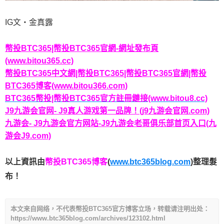
IG文‧金真露
幣投BTC365|幣投BTC365官網-網址發布頁
(www.bitou365.cc)
幣投BTC365中文網|幣投BTC365|幣投BTC365官網|幣投
BTC365博客(www.bitou366.com)
BTC365幣投|幣投BTC365官方註冊鏈接(www.bitou8.cc)
J9九游会官网- J9真人游戏第一品牌！(j9九游会官网.com)
九游会- J9九游会官方网站-J9九游会老哥俱乐部首页入口(九
游会J9.com)
以上資訊由
幣投BTC365博客
(
www.btc365blog.com
)整理髮
布！
本文来自网络，不代表幣投BTC365官方博客立场，转载请注明出处：
https://www.btc365blog.com/archives/123102.html