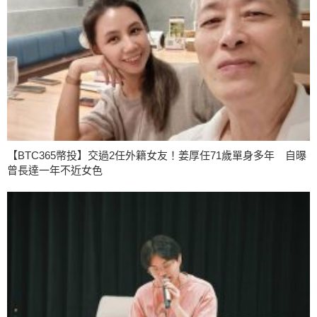
【BTC365幣投】交過2任外籍女友！姜厚任71歲單身多年 自曝
曾長達一年不近女色