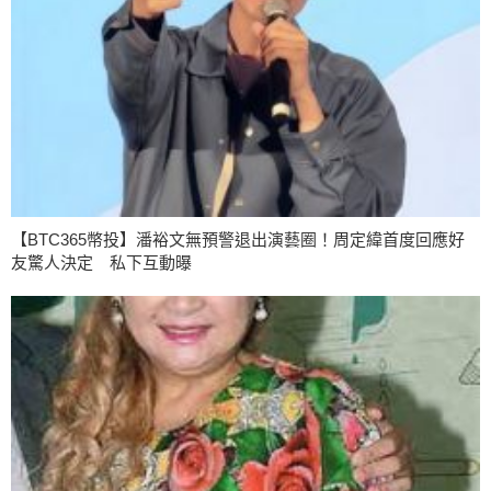
【BTC365幣投】潘裕文無預警退出演藝圈！周定緯首度回應好
友驚人決定 私下互動曝