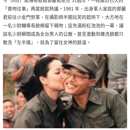
今（8日）是傳奇歌姬鄧麗君逝世 31週年，一段塵封已久的
「香吻往事」再度掀起熱議。1981 年，出身軍人家庭的鄧麗
君前往小金門勞軍，在攝影師半開玩笑的起哄下，大方地在
一名少尉輔導長臉頰留下親吻；這充滿粉紅泡泡的一幕，讓
該名少尉瞬間成為全台男人的公敵，甚至激動到連洗臉都只
敢洗「左半邊」，就為了留住女神的餘溫。