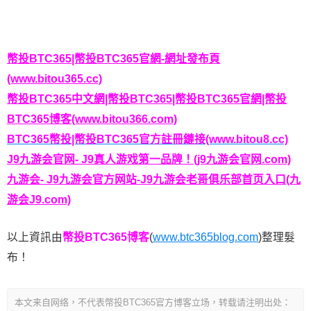
幣投BTC365|幣投BTC365官網-網址發布頁
(www.bitou365.cc)
幣投BTC365中文網|幣投BTC365|幣投BTC365官網|幣投
BTC365博客(www.bitou366.com)
BTC365幣投|幣投BTC365官方註冊鏈接(www.bitou8.cc)
J9九游会官网- J9真人游戏第一品牌！(j9九游会官网.com)
九游会- J9九游会官方网站-J9九游会老哥俱乐部首页入口(九
游会J9.com)
以上資訊由
幣投BTC365博客
(
www.btc365blog.com
)整理髮
布！
本文来自网络，不代表幣投BTC365官方博客立场，转载请注明出处：