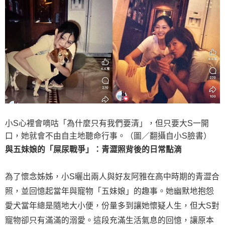
小S心裡會嘀咕「為什麼只有我們要清」，但只要大S一開
口，她就會不由自主地聽命行事。（圖／翻攝自小S臉書）
與五妹娘的「屎尿戰爭」：青澀照背後的日常點滴
為了懷念姊姊，小S曬出兩人與好友阿雅在高中時期的青澀合
照，並回憶起當年與寵物「五妹娘」的趣事。她幽默地抱怨
愛犬當年總是隨地大小便，份量多到讓她懷疑人生，但大S對
寵物卻只有滿滿的溺愛。這段充滿生活氣息的回憶，讓原本