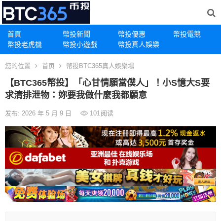
首頁
幣投新聞
幣投優惠
幣投電競
幣投老虎機
幣投小遊戲
幣投真人娛樂
您的位置
首页
幣投BTC365真人娛樂場
【BTC365幣投】「心甘情願當僕人」！小S憶大S要
求清排泄物：妳要我做什麼我都願意
发布: 2026 年 5 月 9 日
101
阅读