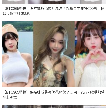
【BTC365幣投】李唯楓熬過閃兵風波！爆獲金主馳援200萬 祕
戀長髮正妹遊3地
【BTC365幣投】保時捷成最強護花座駕？艾融、Yuri、啾啾都曾
坐上副駕