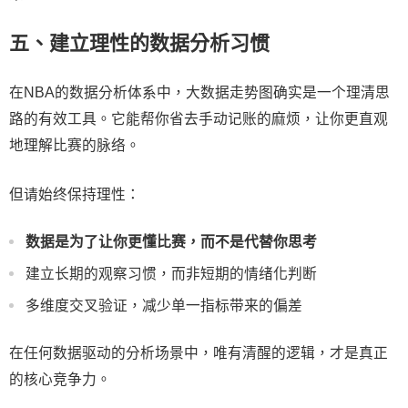
五、建立理性的数据分析习惯
在NBA的数据分析体系中，大数据走势图确实是一个理清思
路的有效工具。它能帮你省去手动记账的麻烦，让你更直观
地理解比赛的脉络。
但请始终保持理性：
数据是为了让你更懂比赛，而不是代替你思考
建立长期的观察习惯，而非短期的情绪化判断
多维度交叉验证，减少单一指标带来的偏差
在任何数据驱动的分析场景中，唯有清醒的逻辑，才是真正
的核心竞争力。