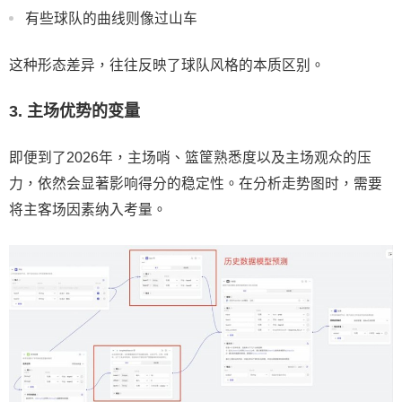
有些球队的曲线则像过山车
这种形态差异，往往反映了球队风格的本质区别。
3. 主场优势的变量
即便到了2026年，主场哨、篮筐熟悉度以及主场观众的压
力，依然会显著影响得分的稳定性。在分析走势图时，需要
将主客场因素纳入考量。