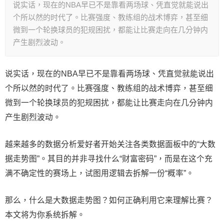
说实话，现在的NBA早已不是靠看两场球、凭直觉就能说出
个所以然的时代了。比赛强度、教练组的战术博弈，甚至细
微到一个轮换球员的犯规困扰，都能让比赛走向在几分钟内
产生剧烈波动。
说实话，现在的NBA早已不是靠看两场球、凭直觉就能说出
个所以然的时代了。比赛强度、教练组的战术博弈，甚至细
微到一个轮换球员的犯规困扰，都能让比赛走向在几分钟内
产生剧烈波动。
越来越多的数据分析爱好者开始关注各类数据面板中的“大数
据走势图”。其目的并非寻找什么“财富密码”，而是在这个充
满不确定性的赛场上，试图用逻辑去拆解一份“概率”。
那么，什么是大数据走势图？如何正确利用它来理解比赛？
本文将为你系统拆解。