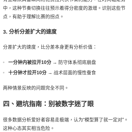
中，这种节奏切换往往预示着得分密度的激增。识别这些节
点，有助于理解比赛的拐点。
3. 分析分差扩大的速度
分差扩大的速度，比分差本身更有分析价值：
一分钟内被拉开10分
→ 防守体系彻底崩盘
十分钟才拉开10分
→ 战术层面的慢性蚕食
两种情景反映的问题完全不同。
四、避坑指南：别被数字迷了眼
很多数据分析爱好者容易走极端，认为“模型算了就一定对”。
这种心态其实相当危险。