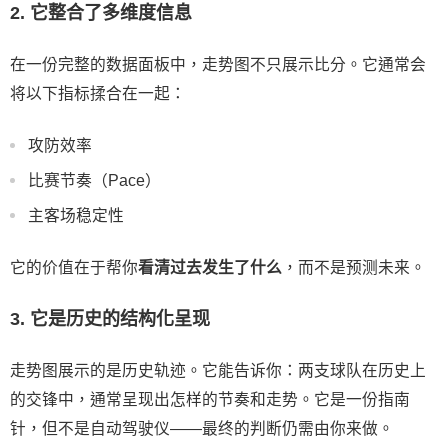
2. 它整合了多维度信息
在一份完整的数据面板中，走势图不只展示比分。它通常会
将以下指标揉合在一起：
攻防效率
比赛节奏（Pace）
主客场稳定性
它的价值在于帮你
看清过去发生了什么
，而不是预测未来。
3. 它是历史的结构化呈现
走势图展示的是历史轨迹。它能告诉你：两支球队在历史上
的交锋中，通常呈现出怎样的节奏和走势。它是一份指南
针，但不是自动驾驶仪——最终的判断仍需由你来做。