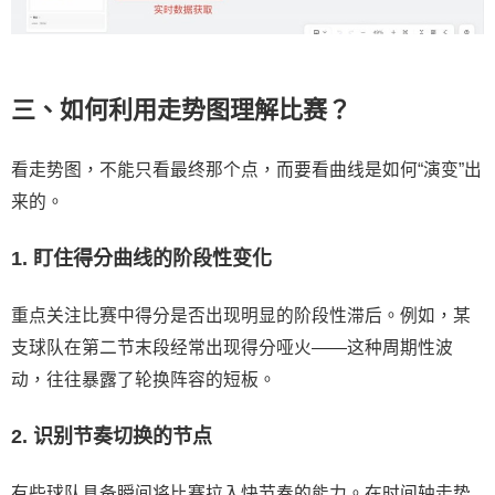
三、如何利用走势图理解比赛？
看走势图，不能只看最终那个点，而要看曲线是如何“演变”出
来的。
1. 盯住得分曲线的阶段性变化
重点关注比赛中得分是否出现明显的阶段性滞后。例如，某
支球队在第二节末段经常出现得分哑火——这种周期性波
动，往往暴露了轮换阵容的短板。
2. 识别节奏切换的节点
有些球队具备瞬间将比赛拉入快节奏的能力。在时间轴走势