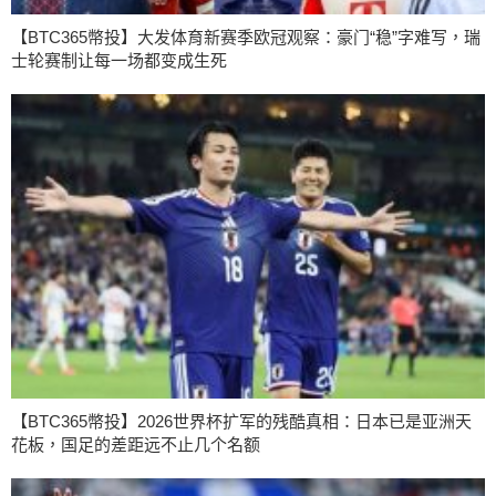
【BTC365幣投】大发体育新赛季欧冠观察：豪门“稳”字难写，瑞
士轮赛制让每一场都变成生死
【BTC365幣投】2026世界杯扩军的残酷真相：日本已是亚洲天
花板，国足的差距远不止几个名额