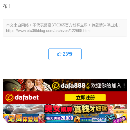
布！
本文来自网络，不代表幣投BTC365官方博客立场，转载请注明出处：
https://www.btc365blog.com/archives/122698.html
23
赞