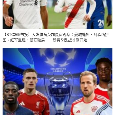
【BTC365幣投】大发体育英超夏窗观察：曼城缝补、阿森纳拼
图、红军重建、曼联破局——新赛季乱战才刚开始