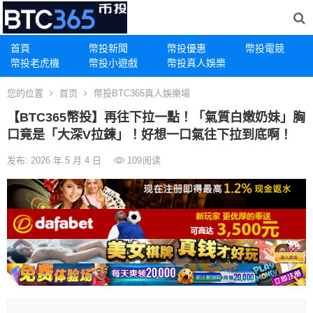
首頁
幣投新聞
幣投優惠
幣投電競
幣投老虎機
幣投小遊戲
幣投真人娛樂
您的位置
首页
幣投BTC365真人娛樂場
【BTC365幣投】再往下拉一點！「氣質白嫩奶妹」胸
口竟是「大深V拉鍊」！好想一口氣往下拉到底啊！
发布: 2026 年 5 月 4 日
109
阅读