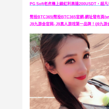
PG Soft老虎機上線紅利高達200USDT，超凡
幣投BTC365|幣投BTC365官網-網址發布頁(www.
J9九游会官网- J9真人游戏第一品牌！(j9九游会