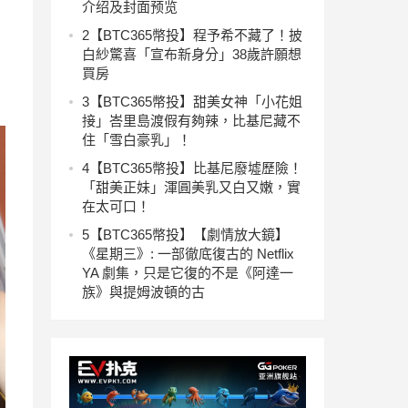
介绍及封面预览
2
【BTC365幣投】程予希不藏了！披
白紗驚喜「宣布新身分」38歲許願想
買房
3
【BTC365幣投】甜美女神「小花姐
接」峇里島渡假有夠辣，比基尼藏不
住「雪白豪乳」！
4
【BTC365幣投】比基尼廢墟歷險！
「甜美正妹」渾圓美乳又白又嫩，實
在太可口！
5
【BTC365幣投】【劇情放大鏡】
《星期三》: 一部徹底復古的 Netflix
YA 劇集，只是它復的不是《阿達一
族》與提姆波頓的古