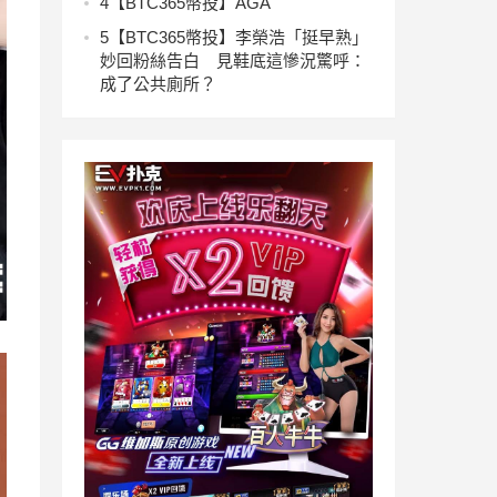
4
【BTC365幣投】AGA
5
【BTC365幣投】李榮浩「挺早熟」
妙回粉絲告白 見鞋底這慘況驚呼：
成了公共廁所？