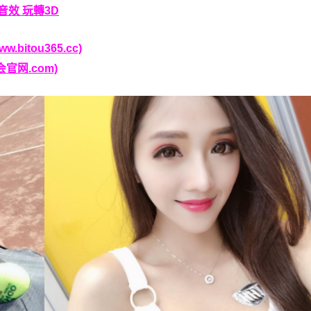
音效 玩轉3D
bitou365.cc)
官网.com)