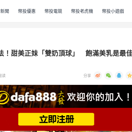
投新聞
幣投優惠
幣投電競
幣投老虎機
幣投小遊戲
打法！甜美正妹「雙奶頂球」 飽滿美乳是最
阅读