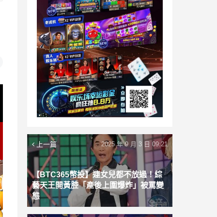
上一篇
2025 年 9 月 3 日 09:21
【BTC365幣投】連女兒都不放過！綜
藝天王開黃腔「產後上圍爆炸」被罵變
態