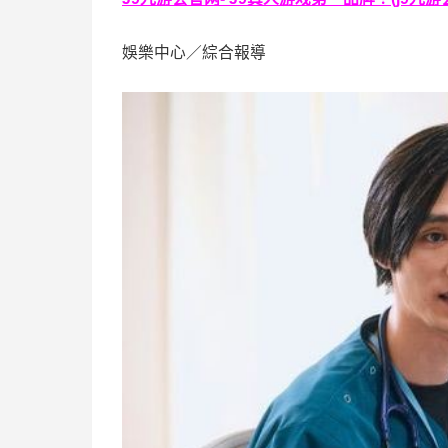
娛樂中心／綜合報導