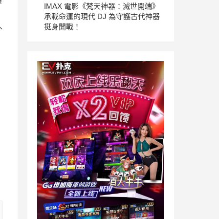
儘
IMAX 電影《梵天神器：滅世開端》
承載命運的現代 DJ 為守護古代神器
挺身開戰！
外