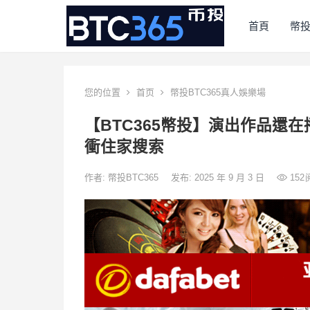
首頁
幣
您的位置
首页
幣投BTC365真人娛樂場
【BTC365幣投】演出作品還
衝住家搜索
作者:
幣投BTC365
发布: 2025 年 9 月 3 日
152