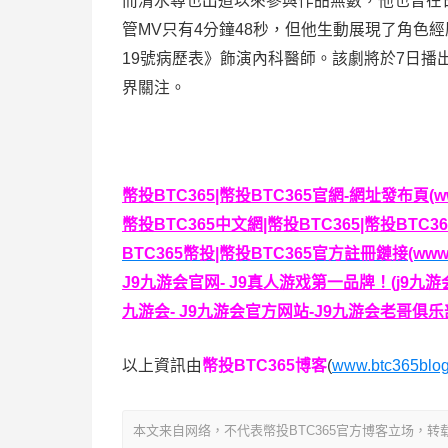
而清水尋也出道以來參與作品無數，他也曾在日本搖
管MV只有4分鐘48秒，但他生動展現了角色
19號病歷表》飾演內科醫師。該劇將於7日
界關注。
幣投BTC365|幣投BTC365官網-網址發布頁(www.
幣投BTC365中文網|幣投BTC365|幣投BTC365官
BTC365幣投|幣投BTC365官方註冊鏈接(www.bi
J9九游会官网- J9真人游戏第一品牌！(j9九游会
九游会- J9九游会官方网站-J9九游会老哥俱乐部
以上資訊由
幣投BTC365博客
(
www.btc365blo
本文来自网络，不代表幣投BTC365官方博客立场，转载请注明出处：htt