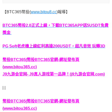
【BTC365幣投(
www.bitou8.cc
)報導】
BTC365幣投2.0正式上線，下載BTC365APP送5USDT免費
獎金
PG Soft老虎機上線紅利高達200USDT，超凡音效 玩轉3D
幣投BTC365|幣投BTC365官網-網址發布頁
(www.bitou365.cc)
J9九游会官网- J9真人游戏第一品牌！(j9九游会官网.com)
|
|
幣投BTC365|幣投BTC365官網-網址發布頁
(www.bitou365.cc)