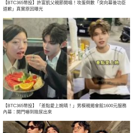
【BTC365幣投】許富凱父親節開唱！攻蛋倒數「突向幕後功臣
道歉」真實原因曝光
【BTC365幣投】「差點愛上婉晴！」男模親揭會館1600元服務
內幕：開門嚇到險尿出來